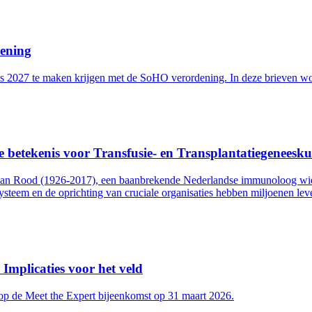
dening
s 2027 te maken krijgen met de SoHO verordening. In deze brieven wor
e betekenis voor Transfusie- en Transplantatiegeneesk
 van Rood (1926-2017), een baanbrekende Nederlandse immunoloog wien
ysteem en de oprichting van cruciale organisaties hebben miljoenen l
Implicaties voor het veld
 op de Meet the Expert bijeenkomst op 31 maart 2026.