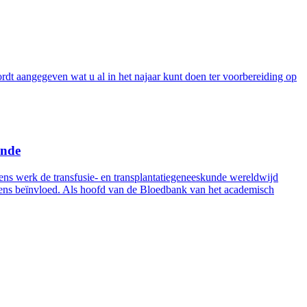
dt aangegeven wat u al in het najaar kunt doen ter voorbereiding op
unde
s werk de transfusie- en transplantatiegeneeskunde wereldwijd
evens beïnvloed. Als hoofd van de Bloedbank van het academisch