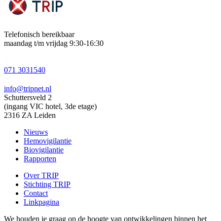
Telefonisch bereikbaar
maandag t/m vrijdag 9:30-16:30
071 3031540
info@tripnet.nl
Schuttersveld 2
(ingang VIC hotel, 3de etage)
2316 ZA Leiden
Nieuws
Hemovigilantie
Biovigilantie
Rapporten
Over TRIP
Stichting TRIP
Contact
Linkpagina
We houden je graag op de hoogte van ontwikkelingen binnen het