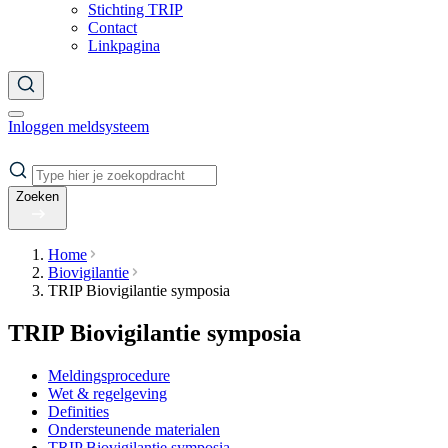
Stichting TRIP
Contact
Linkpagina
Inloggen meldsysteem
Zoeken
Home
Biovigilantie
TRIP Biovigilantie symposia
TRIP Biovigilantie symposia
Meldingsprocedure
Wet & regelgeving
Definities
Ondersteunende materialen
TRIP Biovigilantie symposia