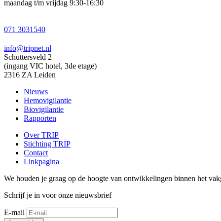
maandag t/m vrijdag 9:30-16:30
071 3031540
info@tripnet.nl
Schuttersveld 2
(ingang VIC hotel, 3de etage)
2316 ZA Leiden
Nieuws
Hemovigilantie
Biovigilantie
Rapporten
Over TRIP
Stichting TRIP
Contact
Linkpagina
We houden je graag op de hoogte van ontwikkelingen binnen het vak
Schrijf je in voor onze nieuwsbrief
E-mail