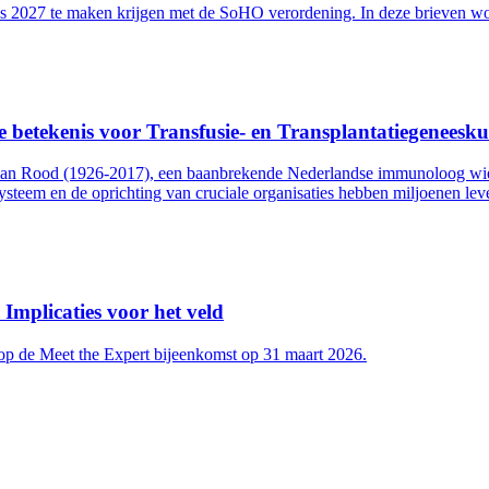
s 2027 te maken krijgen met de SoHO verordening. In deze brieven wor
e betekenis voor Transfusie- en Transplantatiegeneesk
 van Rood (1926-2017), een baanbrekende Nederlandse immunoloog wien
ysteem en de oprichting van cruciale organisaties hebben miljoenen l
Implicaties voor het veld
 op de Meet the Expert bijeenkomst op 31 maart 2026.