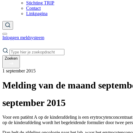
Stichting TRIP
Contact
Linkpagina
Inloggen meldsysteem
Zoeken
1 september 2015
Melding van de maand septembe
september 2015
Voor een patiënt A op de kinderafdeling is een erytrocytenconcentra
op de kinderafdeling wordt het begeleidende formulier door twee perso
Dan belt de afdeling oncologie naar het lab, waar het erytrocytencon