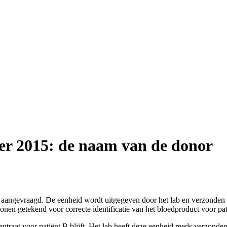
r 2015: de naam van de donor
at aangevraagd. De eenheid wordt uitgegeven door het lab en verzonden
nen getekend voor correcte identificatie van het bloedproduct voor pat
centraat voor patiënt B blijft. Het lab heeft deze eenheid reeds verzo