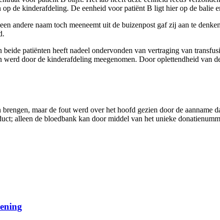
op de kinderafdeling. De eenheid voor patiënt B ligt hier op de balie e
en andere naam toch meeneemt uit de buizenpost gaf zij aan te denken
d.
eide patiënten heeft nadeel ondervonden van vertraging van transfusi
en werd door de kinderafdeling meegenomen. Door oplettendheid van de 
ten brengen, maar de fout werd over het hoofd gezien door de aanname 
ct; alleen de bloedbank kan door middel van het unieke donatienumm
dening