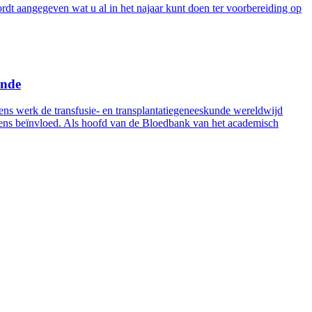
dt aangegeven wat u al in het najaar kunt doen ter voorbereiding op
unde
s werk de transfusie- en transplantatiegeneeskunde wereldwijd
evens beïnvloed. Als hoofd van de Bloedbank van het academisch