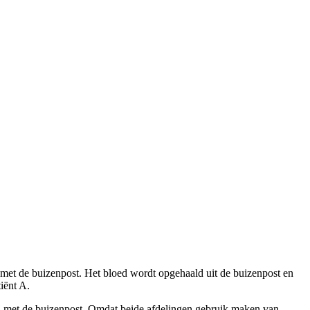
 met de buizenpost. Het bloed wordt opgehaald uit de buizenpost en
iënt A.
nden met de buizenpost. Omdat beide afdelingen gebruik maken van