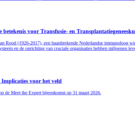
e betekenis voor Transfusie- en Transplantatiegeneesk
 van Rood (1926-2017), een baanbrekende Nederlandse immunoloog wien
ysteem en de oprichting van cruciale organisaties hebben miljoenen l
Implicaties voor het veld
 op de Meet the Expert bijeenkomst op 31 maart 2026.