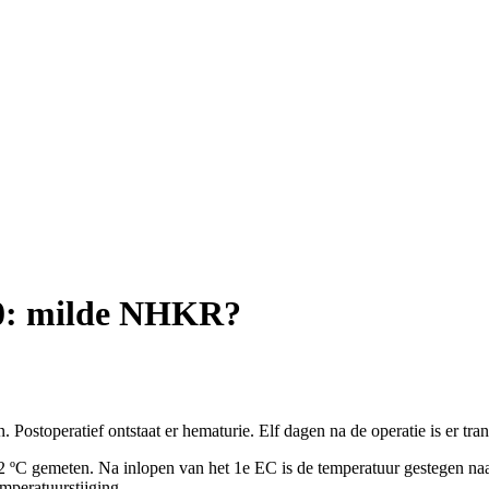
10: milde NHKR?
n. Postoperatief ontstaat er hematurie. Elf dagen na de operatie is er t
 ºC gemeten. Na inlopen van het 1e EC is de temperatuur gestegen naa
mperatuurstijging.