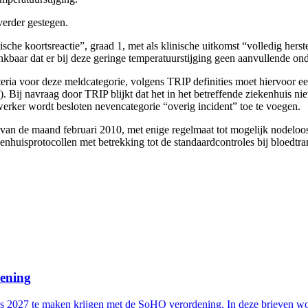
verder gestegen.
sche koortsreactie”, graad 1, met als klinische uitkomst “volledig her
denkbaar dat er bij deze geringe temperatuurstijging geen aanvullende o
iteria voor deze meldcategorie, volgens TRIP definities moet hiervoor e
. Bij navraag door TRIP blijkt dat het in het betreffende ziekenhuis nie
erker wordt besloten nevencategorie “overig incident” toe te voegen.
ing van de maand februari 2010, met enige regelmaat tot mogelijk nodelo
uisprotocollen met betrekking tot de standaardcontroles bij bloedtransf
dening
s 2027 te maken krijgen met de SoHO verordening. In deze brieven wor