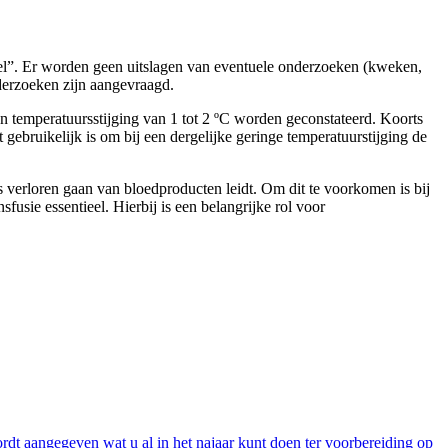
stel”. Er worden geen uitslagen van eventuele onderzoeken (kweken,
nderzoeken zijn aangevraagd.
en temperatuursstijging van 1 tot 2 ºC worden geconstateerd. Koorts
t gebruikelijk is om bij een dergelijke geringe temperatuurstijging de
os verloren gaan van bloedproducten leidt. Om dit te voorkomen is bij
usie essentieel. Hierbij is een belangrijke rol voor
dt aangegeven wat u al in het najaar kunt doen ter voorbereiding op