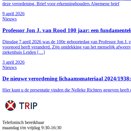
deze verordening. Brief voor erkenninghouders Algemene brief
9 april 2026
Nieuws
Professor Jon J. van Rood 100 jaar: een fundamentel
Dinsdag 7 april 2026 was de 100e geboortedag van Professor Jon J.
voorgoed heeft veranderd. Zijn ontdekking van het menselijk afweers
ziekenhuis Leiden […]
3 april 2026
Nieuws
De nieuwe verordening lichaamsmateriaal 2024/1938: 
Hier kunt u de presentatie vinden die Nelleke Richters gegeven heeft
Telefonisch bereikbaar
maandag t/m vrijdag 9:30-16:30