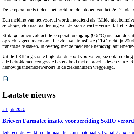
De temperatuur is tijdens het kortdurende inlopen van het 2e EC niet 
Een melding van het voorval wordt ingediend als “Milde niet hemolyti
serologie, etc) naar aanleiding van de koortsreactie vermeld. Het is 
Strikt genomen voldoet de temperatuurstijging (0,6 ºC) niet aan de cr
op zich is geen reden om af te zien van transfusie (CBO richtlijn 2004)
transfusie te staken. In overleg met de meldende hemovigilantiemedew
Uit de TRIP registratie blijkt dat dit soort voorvallen, zie ook meld
alle betrokkenen een goede bekendheid met en goed naleven van ziekenh
hemovigilantiemedewerkers in de ziekenhuizen weggelegd.
Laatste nieuws
23 juli 2026
Brieven Farmatec inzake voorbereiding SoHO veror
Iedereen die werkt met humaan lichaamsmateriaal zal vanaf 7 augustu