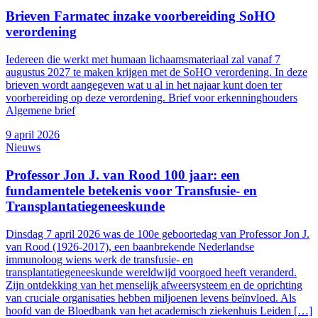
Brieven Farmatec inzake voorbereiding SoHO
verordening
Iedereen die werkt met humaan lichaamsmateriaal zal vanaf 7
augustus 2027 te maken krijgen met de SoHO verordening. In deze
brieven wordt aangegeven wat u al in het najaar kunt doen ter
voorbereiding op deze verordening. Brief voor erkenninghouders
Algemene brief
9 april 2026
Nieuws
Professor Jon J. van Rood 100 jaar: een
fundamentele betekenis voor Transfusie- en
Transplantatiegeneeskunde
Dinsdag 7 april 2026 was de 100e geboortedag van Professor Jon J.
van Rood (1926-2017), een baanbrekende Nederlandse
immunoloog wiens werk de transfusie- en
transplantatiegeneeskunde wereldwijd voorgoed heeft veranderd.
Zijn ontdekking van het menselijk afweersysteem en de oprichting
van cruciale organisaties hebben miljoenen levens beïnvloed. Als
hoofd van de Bloedbank van het academisch ziekenhuis Leiden […]