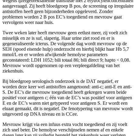
wegens ijzergebreksanemie transfusie met 2 erytrocytenconcentraten
aangevraagd. Zij heeft bloedgroep B pos, de screening op irregulaire
antistoffen heeft geen bijzonderheden opgeleverd. Zonder
problemen worden 2 B pos EC’s toegediend en mevrouw gaat
vervolgens weer naar huis.
Twee weken later heeft mevrouw geen eetlust meer, zij voelt zich
misselijk en ze is suf, slaperig. Haar urine ziet rood en er is
gegeneraliseerde icterus. De volgende dag wordt mevrouw op de
SEH (spoed eisende hulp) onderzocht en hierbij blijkt haar Hb 5,7
mmol/L en er worden afwijkende hemolyse parameters
geconstateerd: LDH 1052; bili totaal 86; bili direct 9; hapto < 0,08.
Mevrouw wordt opgenomen op een verpleegafdeling van het
ziekenhuis.
Bij bloedgroep serologisch onderzoek is de DAT negatief, er
worden deze keer wel antistoffen aangetoond: anti-c; anti-E en anti-
S. De EC’s die mevrouw toegediend heeft gekregen waren beide
positief voor antigeen c; één van de EC’s was positief voor antigeen
E en de EC’s waren niet getypeerd voor antigeen S. Er wordt een
eluaat gemaakt, dit is negatief. De fenotypering van mevrouw wordt
uitgevoerd op DNA niveau en is CCee.
Mevrouw krijgt via een infuus extra vocht toegediend en zij voelt
zich snel beter. De hemolyse verschijnselen nemen af en enkele
dagen later kan zij volledig hersteld het ziekenhuis weer verlaten.