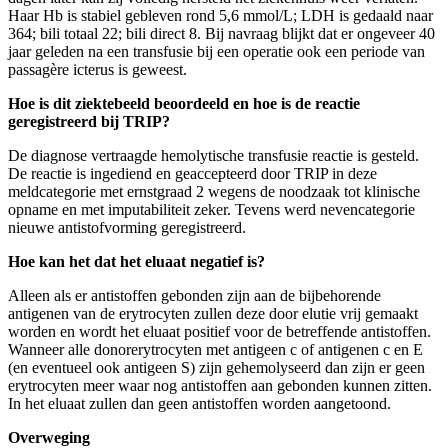
Haar Hb is stabiel gebleven rond 5,6 mmol/L; LDH is gedaald naar
364; bili totaal 22; bili direct 8. Bij navraag blijkt dat er ongeveer 40
jaar geleden na een transfusie bij een operatie ook een periode van
passagère icterus is geweest.
Hoe is dit ziektebeeld beoordeeld en hoe is de reactie
geregistreerd bij TRIP?
De diagnose vertraagde hemolytische transfusie reactie is gesteld.
De reactie is ingediend en geaccepteerd door TRIP in deze
meldcategorie met ernstgraad 2 wegens de noodzaak tot klinische
opname en met imputabiliteit zeker. Tevens werd nevencategorie
nieuwe antistofvorming geregistreerd.
Hoe kan het dat het eluaat negatief is?
Alleen als er antistoffen gebonden zijn aan de bijbehorende
antigenen van de erytrocyten zullen deze door elutie vrij gemaakt
worden en wordt het eluaat positief voor de betreffende antistoffen.
Wanneer alle donorerytrocyten met antigeen c of antigenen c en E
(en eventueel ook antigeen S) zijn gehemolyseerd dan zijn er geen
erytrocyten meer waar nog antistoffen aan gebonden kunnen zitten.
In het eluaat zullen dan geen antistoffen worden aangetoond.
Overweging