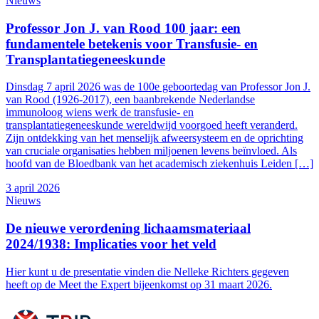
Nieuws
Professor Jon J. van Rood 100 jaar: een
fundamentele betekenis voor Transfusie- en
Transplantatiegeneeskunde
Dinsdag 7 april 2026 was de 100e geboortedag van Professor Jon J.
van Rood (1926-2017), een baanbrekende Nederlandse
immunoloog wiens werk de transfusie- en
transplantatiegeneeskunde wereldwijd voorgoed heeft veranderd.
Zijn ontdekking van het menselijk afweersysteem en de oprichting
van cruciale organisaties hebben miljoenen levens beïnvloed. Als
hoofd van de Bloedbank van het academisch ziekenhuis Leiden […]
3 april 2026
Nieuws
De nieuwe verordening lichaamsmateriaal
2024/1938: Implicaties voor het veld
Hier kunt u de presentatie vinden die Nelleke Richters gegeven
heeft op de Meet the Expert bijeenkomst op 31 maart 2026.