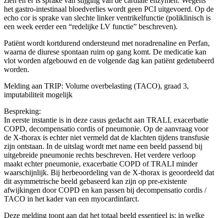
zien en er is sprake van stijging van de cardiale enzymen. Wegens
het gastro-intestinaal bloedverlies wordt geen PCI uitgevoerd. Op de
echo cor is sprake van slechte linker ventrikelfunctie (poliklinisch is
een week eerder een “redelijke LV functie” beschreven).
Patiënt wordt kortdurend ondersteund met noradrenaline en Perfan,
waarna de diurese spontaan ruim op gang komt. De medicatie kan
vlot worden afgebouwd en de volgende dag kan patiënt gedetubeerd
worden.
Melding aan TRIP: Volume overbelasting (TACO), graad 3,
imputabiliteit mogelijk
Bespreking:
In eerste instantie is in deze casus gedacht aan TRALI, exacerbatie
COPD, decompensatio cordis of pneumonie. Op de aanvraag voor
de X-thorax is echter niet vermeld dat de klachten tijdens transfusie
zijn ontstaan. In de uitslag wordt met name een beeld passend bij
uitgebreide pneumonie rechts beschreven. Het verdere verloop
maakt echter pneumonie, exacerbatie COPD of TRALI minder
waarschijnlijk. Bij herbeoordeling van de X-thorax is geoordeeld dat
dit asymmetrische beeld gebaseerd kan zijn op pre-existente
afwijkingen door COPD en kan passen bij decompensatio cordis /
TACO in het kader van een myocardinfarct.
Deze melding toont aan dat het totaal beeld essentieel is: in welke