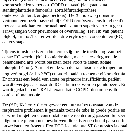
voorgeschiedenis met o.a. COPD en vaatlijden (status na
stentimplantatie a.femoralis, aortabifurcatieprothese,
onderwandinfarct, angina pectoris). De X-thorax bij opname
vertoond een beeld passend bij COPD (emfysemateus longbeeld)
met een slank hart en normaal mediastinum superius, er zijn geen
aanwijzingen voor pneumonie of overvulling. Het Hb van patiënt
blijkt 4,5 mmol/L en er worden drie erytrocytenconcentraten (EC)
aangevraagd.
Tijdens transfusie is er lichte temp.stijging, de toediening van het
eerste EC wordt tijdelijk onderbroken, maar na overleg met de
behandelend arts wordt besloten deze voort te zetten (totale
inlooptijd 4 uur). Aan het einde van de transfusie is de temperatuur
o
nog verhoogd (≥ 1 <2
C) en wordt patiënt toenemend kortademig.
Er ontstaat een beeld van acute respiratoire insufficiëntie, patiënt
wordt overgeplaatst naar de IC en hij moet worden geïntubeerd. Er
wordt gedacht aan TRALI, exacerbatie COPD, decompensatio
cordis of pneumonie.
De (AP) X-thorax die ongeveer een uur na het ontstaan van de
respiratoire problemen is gemaakt toont de tube in goede positie en
er wordt uitgebreide consolidatie in de rechterlong passend bij zeer
uitgebreide pneumonie beschreven, links is er een beeld passend bij
pre-existent emfyseem. Een ECG laat nieuwe ST depressies lateraal