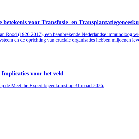
e betekenis voor Transfusie- en Transplantatiegeneesk
 van Rood (1926-2017), een baanbrekende Nederlandse immunoloog wien
ysteem en de oprichting van cruciale organisaties hebben miljoenen l
Implicaties voor het veld
 op de Meet the Expert bijeenkomst op 31 maart 2026.