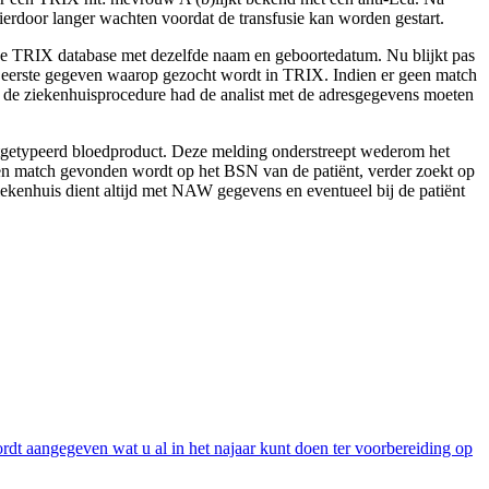
erdoor langer wachten voordat de transfusie kan worden gestart.
 de TRIX database met dezelfde naam en geboortedatum. Nu blijkt pas
 eerste gegeven waarop gezocht wordt in TRIX. Indien er geen match
de ziekenhuisprocedure had de analist met de adresgegevens moeten
uitgetypeerd bloedproduct. Deze melding onderstreept wederom het
geen match gevonden wordt op het BSN van de patiënt, verder zoekt op
ekenhuis dient altijd met NAW gegevens en eventueel bij de patiënt
dt aangegeven wat u al in het najaar kunt doen ter voorbereiding op