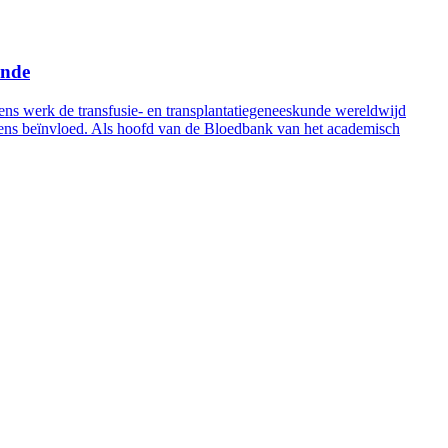
unde
s werk de transfusie- en transplantatiegeneeskunde wereldwijd
evens beïnvloed. Als hoofd van de Bloedbank van het academisch