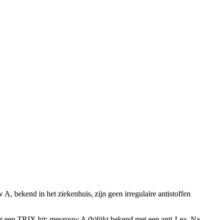
 bekend in het ziekenhuis, zijn geen irregulaire antistoffen
s er een TRIX hit: mevrouw A (b)lijkt bekend met een anti-Lea. Na