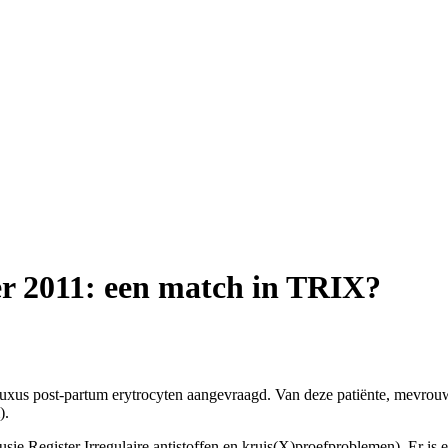
r 2011: een match in TRIX?
xus post-partum erytrocyten aangevraagd. Van deze patiënte, mevrouw A,
).
usie Register Irregulaire antistoffen en kruis(X)proefproblemen). Er i