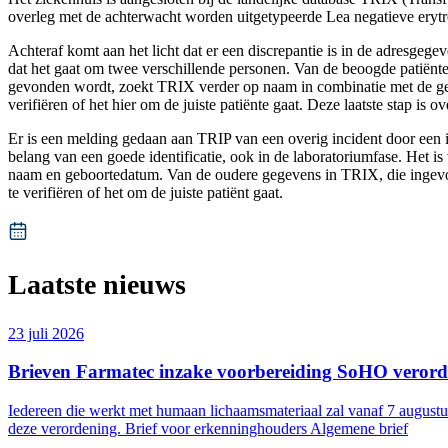
overleg met de achterwacht worden uitgetypeerde Lea negatieve erytr
Achteraf komt aan het licht dat er een discrepantie is in de adresg
dat het gaat om twee verschillende personen. Van de beoogde patiën
gevonden wordt, zoekt TRIX verder op naam in combinatie met de ge
verifiëren of het hier om de juiste patiënte gaat. Deze laatste stap is o
Er is een melding gedaan aan TRIP van een overig incident door een 
belang van een goede identificatie, ook in de laboratoriumfase. Het 
naam en geboortedatum. Van de oudere gegevens in TRIX, die ingevoer
te verifiëren of het om de juiste patiënt gaat.
Laatste nieuws
23 juli 2026
Brieven Farmatec inzake voorbereiding SoHO veror
Iedereen die werkt met humaan lichaamsmateriaal zal vanaf 7 augustu
deze verordening. Brief voor erkenninghouders Algemene brief