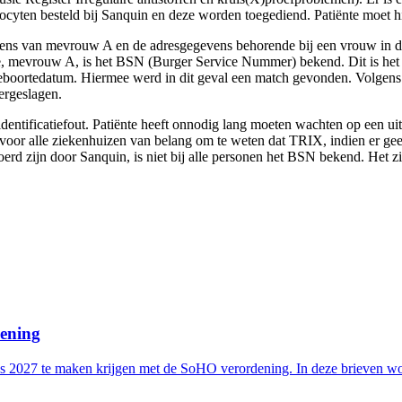
ocyten besteld bij Sanquin en deze worden toegediend. Patiënte moet hi
egevens van mevrouw A en de adresgegevens behorende bij een vrouw in
te, mevrouw A, is het BSN (Burger Service Nummer) bekend. Dit is het
boortedatum. Hiermee werd in dit geval een match gevonden. Volgens 
vergeslagen.
identificatiefout. Patiënte heeft onnodig lang moeten wachten op een 
is voor alle ziekenhuizen van belang om te weten dat TRIX, indien er 
d zijn door Sanquin, is niet bij alle personen het BSN bekend. Het zi
dening
s 2027 te maken krijgen met de SoHO verordening. In deze brieven wor