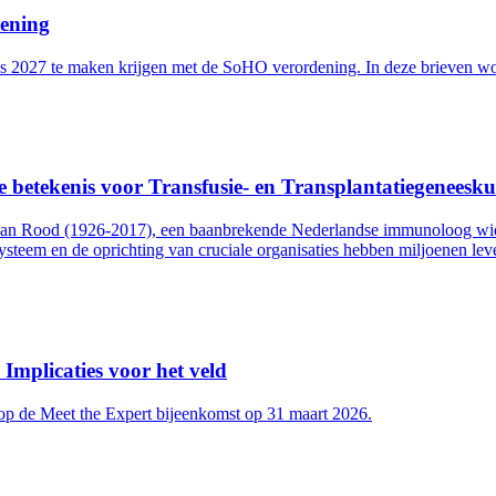
dening
s 2027 te maken krijgen met de SoHO verordening. In deze brieven wor
e betekenis voor Transfusie- en Transplantatiegeneesk
 van Rood (1926-2017), een baanbrekende Nederlandse immunoloog wien
ysteem en de oprichting van cruciale organisaties hebben miljoenen l
Implicaties voor het veld
 op de Meet the Expert bijeenkomst op 31 maart 2026.