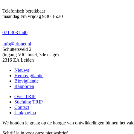
Telefonisch bereikbaar
maandag t/m vrijdag 9:30-16:30
071 3031540
info@tripnet.nl
Schuttersveld 2
(ingang VIC hotel, 3de etage)
2316 ZA Leiden
Nieuws
Hemovigilantie
Biovigilantie
Rapporten
Over TRIP
Stichting TRIP
Contact
Linkpagina
We houden je graag op de hoogte van ontwikkelingen binnen het vak
Schrijf je in voor onze nieuwsbrief