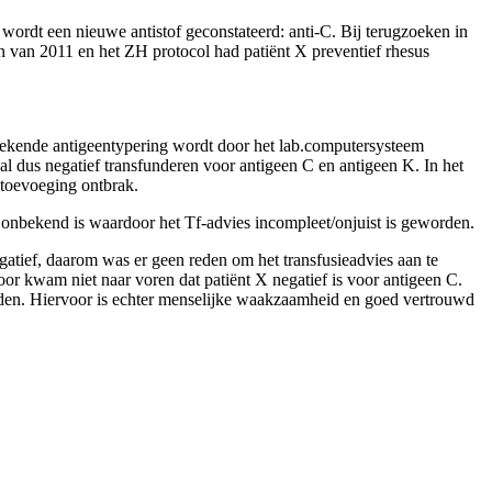
r wordt een nieuwe antistof geconstateerd: anti-C. Bij terugzoeken in
ijn van 2011 en het ZH protocol had patiënt X preventief rhesus
n bekende antigeentypering wordt door het lab.computersysteem
val dus negatief transfunderen voor antigeen C en antigeen K. In het
 toevoeging ontbrak.
onbekend is waardoor het Tf-advies incompleet/onjuist is geworden.
egatief, daarom was er geen reden om het transfusieadvies aan te
or kwam niet naar voren dat patiënt X negatief is voor antigeen C.
orden. Hiervoor is echter menselijke waakzaamheid en goed vertrouwd