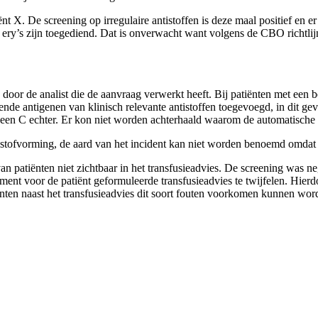
nt X. De screening op irregulaire antistoffen is deze maal positief en e
 pos ery’s zijn toegediend. Dat is onverwacht want volgens de CBO richtl
rd door de analist die de aanvraag verwerkt heeft. Bij patiënten met ee
ende antigenen van klinisch relevante antistoffen toegevoegd, in dit ge
tigeen C echter. Er kon niet worden achterhaald waarom de automatische
stofvorming, de aard van het incident kan niet worden benoemd omdat 
an patiënten niet zichtbaar in het transfusieadvies. De screening was n
ent voor de patiënt geformuleerde transfusieadvies te twijfelen. Hierdo
ënten naast het transfusieadvies dit soort fouten voorkomen kunnen w