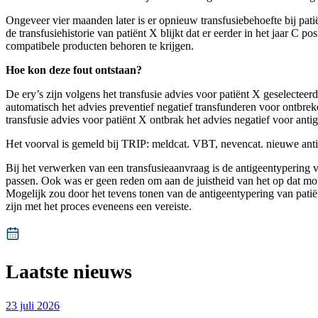
Ongeveer vier maanden later is er opnieuw transfusiebehoefte bij patië
de transfusiehistorie van patiënt X blijkt dat er eerder in het jaar C
compatibele producten behoren te krijgen.
Hoe kon deze fout ontstaan?
De ery’s zijn volgens het transfusie advies voor patiënt X geselectee
automatisch het advies preventief negatief transfunderen voor ontbrek
transfusie advies voor patiënt X ontbrak het advies negatief voor an
Het voorval is gemeld bij TRIP: meldcat. VBT, nevencat. nieuwe anti
Bij het verwerken van een transfusieaanvraag is de antigeentypering v
passen. Ook was er geen reden om aan de juistheid van het op dat mom
Mogelijk zou door het tevens tonen van de antigeentypering van pati
zijn met het proces eveneens een vereiste.
Laatste nieuws
23 juli 2026