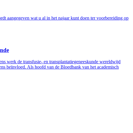
dt aangegeven wat u al in het najaar kunt doen ter voorbereiding op
unde
s werk de transfusie- en transplantatiegeneeskunde wereldwijd
evens beïnvloed. Als hoofd van de Bloedbank van het academisch