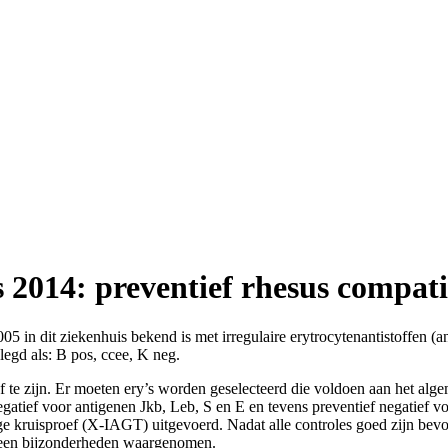
2014: preventief rhesus compati
5 in dit ziekenhuis bekend is met irregulaire erytrocytenantistoffen (an
egd als: B pos, ccee, K neg.
ief te zijn. Er moeten ery’s worden geselecteerd die voldoen aan het alge
gatief voor antigenen Jkb, Leb, S en E en tevens preventief negatief 
nge kruisproef (X-IAGT) uitgevoerd. Nadat alle controles goed zijn be
 geen bijzonderheden waargenomen.