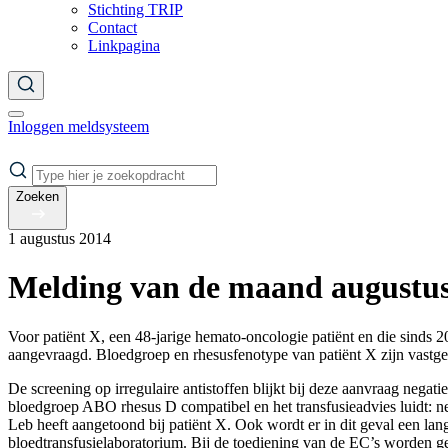
Stichting TRIP
Contact
Linkpagina
Inloggen meldsysteem
Zoeken
1 augustus 2014
Melding van de maand augustus 
Voor patiënt X, een 48-jarige hemato-oncologie patiënt en die sinds 200
aangevraagd. Bloedgroep en rhesusfenotype van patiënt X zijn vastgel
De screening op irregulaire antistoffen blijkt bij deze aanvraag negat
bloedgroep ABO rhesus D compatibel en het transfusieadvies luidt: ne
Leb heeft aangetoond bij patiënt X. Ook wordt er in dit geval een la
bloedtransfusielaboratorium. Bij de toediening van de EC’s worden