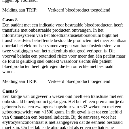
liggen op voorraad.
Melding aan TRIP: Verkeerd bloedproduct toegediend
Casus 8
Een patiënt met een indicatie voor bestraalde bloedproducten heeft
transfusie met onbestraalde producten ontvangen. In het
informatiesysteem van het bloedtransfusielaboratorium blijkt het
transfusieadvies betreffende bestraalde producten niet meer zichtbaar
doordat het elektronisch samenvoegen van transfusiedossiers van
twee vestigingen van het ziekenhuis niet goed verlopen is. Dit
voorval behelst een potentieel risico voor meer dan één patiënt maar
de fout is gelukkig snel ontdekt waardoor slechts één patiënt
bloedproducten heeft gekregen die ten onrechte niet bestraald
waren.
Melding aan TRIP: Verkeerd bloedproduct toegediend
Casus 9
Een kindje van ongeveer 5 weken oud heeft een transfusie met een
onbestraald bloedproduct gekregen. Het betreft een prematuurtje dat
geboren is na een zwangerschapsduur van <32 weken en met een
geboortegewicht van <1500 gram. In dit geval is er tot een leeftijd
van 6 maanden een bestraal indicatie. Bij de aanvraag voor het
erytrocytenconcentraat is niet aangegeven dat de eenheid bestraald
moet zijn. Op het lab is de afspraak dat als er een pediatrische