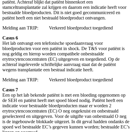
patiënt. Achteraf blijkt dat patiënt binnenkort een
stamceltransplantatie zal krijgen en daarom een indicatie heeft voor
bestraalde bloedproducten. Dit is niet goed gecommuniceerd en
patiënt heeft een niet bestraald bloedproduct ontvangen.
Melding aan TRIP: Verkeerd bloedproduct toegediend
Casus 6
Het lab ontvangt een telefonische spoedaanvraag voor
bloedproducten voor een patiënt in shock. De T&S voor patiënt is
nog geldig en hierop worden compatibele onbestraalde
erytrocytenconcentraten (EC) uitgegeven en toegediend. Op de
achteraf ingeleverde schriftelijke aanvraag staat dat de patiënt
wegens transplantatie een bestraal indicatie heeft.
Melding aan TRIP: Verkeerd bloedproduct toegediend
Casus 7
Een op het lab bekende patiënt is met een bloeding opgenomen op
de SEH en patiënt heeft met spoed bloed nodig. Patiënt heeft een
indicatie voor bestraalde bloedproducten maar er worden 2
erytrocytenconcentraten (EC) O neg ongekruist en onbestraald
geselecteerd en uitgegeven. Voor de uitgifte van onbestraald O neg
is de ingebouwde blokkade uitgezet. In dit geval hadden ondanks de
spoed wel bestraalde EC’s gegeven kunnen worden; bestraalde EC’s