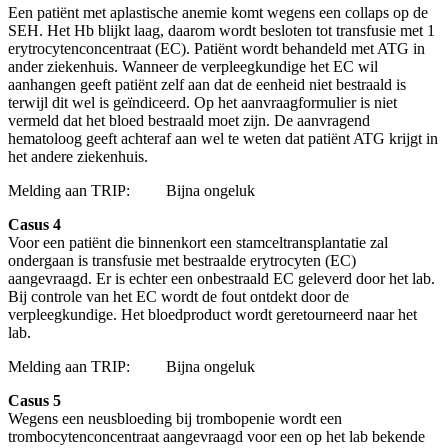
Een patiënt met aplastische anemie komt wegens een collaps op de
SEH. Het Hb blijkt laag, daarom wordt besloten tot transfusie met 1
erytrocytenconcentraat (EC). Patiënt wordt behandeld met ATG in
ander ziekenhuis. Wanneer de verpleegkundige het EC wil
aanhangen geeft patiënt zelf aan dat de eenheid niet bestraald is
terwijl dit wel is geïndiceerd. Op het aanvraagformulier is niet
vermeld dat het bloed bestraald moet zijn. De aanvragend
hematoloog geeft achteraf aan wel te weten dat patiënt ATG krijgt in
het andere ziekenhuis.
Melding aan TRIP: Bijna ongeluk
Casus 4
Voor een patiënt die binnenkort een stamceltransplantatie zal
ondergaan is transfusie met bestraalde erytrocyten (EC)
aangevraagd. Er is echter een onbestraald EC geleverd door het lab.
Bij controle van het EC wordt de fout ontdekt door de
verpleegkundige. Het bloedproduct wordt geretourneerd naar het
lab.
Melding aan TRIP: Bijna ongeluk
Casus 5
Wegens een neusbloeding bij trombopenie wordt een
trombocytenconcentraat aangevraagd voor een op het lab bekende