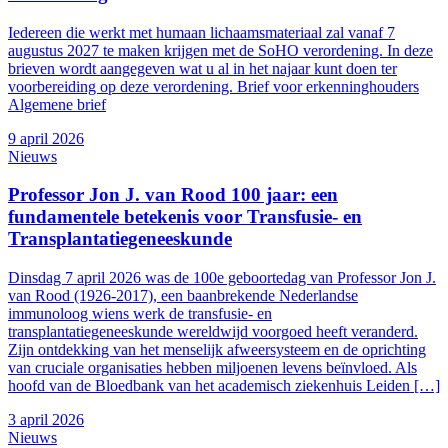
Iedereen die werkt met humaan lichaamsmateriaal zal vanaf 7
augustus 2027 te maken krijgen met de SoHO verordening. In deze
brieven wordt aangegeven wat u al in het najaar kunt doen ter
voorbereiding op deze verordening. Brief voor erkenninghouders
Algemene brief
9 april 2026
Nieuws
Professor Jon J. van Rood 100 jaar: een
fundamentele betekenis voor Transfusie- en
Transplantatiegeneeskunde
Dinsdag 7 april 2026 was de 100e geboortedag van Professor Jon J.
van Rood (1926-2017), een baanbrekende Nederlandse
immunoloog wiens werk de transfusie- en
transplantatiegeneeskunde wereldwijd voorgoed heeft veranderd.
Zijn ontdekking van het menselijk afweersysteem en de oprichting
van cruciale organisaties hebben miljoenen levens beïnvloed. Als
hoofd van de Bloedbank van het academisch ziekenhuis Leiden […]
3 april 2026
Nieuws