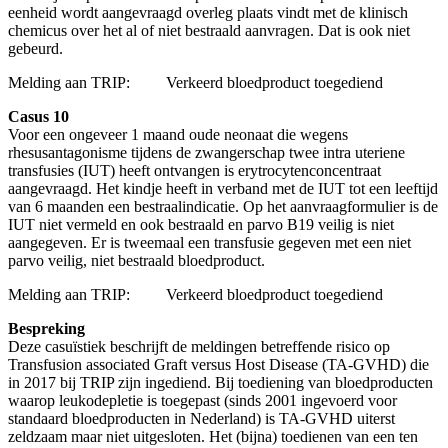
eenheid wordt aangevraagd overleg plaats vindt met de klinisch
chemicus over het al of niet bestraald aanvragen. Dat is ook niet
gebeurd.
Melding aan TRIP: Verkeerd bloedproduct toegediend
Casus 10
Voor een ongeveer 1 maand oude neonaat die wegens
rhesusantagonisme tijdens de zwangerschap twee intra uteriene
transfusies (IUT) heeft ontvangen is erytrocytenconcentraat
aangevraagd. Het kindje heeft in verband met de IUT tot een leeftijd
van 6 maanden een bestraalindicatie. Op het aanvraagformulier is de
IUT niet vermeld en ook bestraald en parvo B19 veilig is niet
aangegeven. Er is tweemaal een transfusie gegeven met een niet
parvo veilig, niet bestraald bloedproduct.
Melding aan TRIP: Verkeerd bloedproduct toegediend
Bespreking
Deze casuïstiek beschrijft de meldingen betreffende risico op
Transfusion associated Graft versus Host Disease (TA-GVHD) die
in 2017 bij TRIP zijn ingediend. Bij toediening van bloedproducten
waarop leukodepletie is toegepast (sinds 2001 ingevoerd voor
standaard bloedproducten in Nederland) is TA-GVHD uiterst
zeldzaam maar niet uitgesloten. Het (bijna) toedienen van een ten