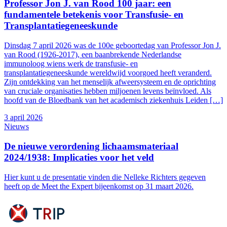
Professor Jon J. van Rood 100 jaar: een
fundamentele betekenis voor Transfusie- en
Transplantatiegeneeskunde
Dinsdag 7 april 2026 was de 100e geboortedag van Professor Jon J.
van Rood (1926-2017), een baanbrekende Nederlandse
immunoloog wiens werk de transfusie- en
transplantatiegeneeskunde wereldwijd voorgoed heeft veranderd.
Zijn ontdekking van het menselijk afweersysteem en de oprichting
van cruciale organisaties hebben miljoenen levens beïnvloed. Als
hoofd van de Bloedbank van het academisch ziekenhuis Leiden […]
3 april 2026
Nieuws
De nieuwe verordening lichaamsmateriaal
2024/1938: Implicaties voor het veld
Hier kunt u de presentatie vinden die Nelleke Richters gegeven
heeft op de Meet the Expert bijeenkomst op 31 maart 2026.