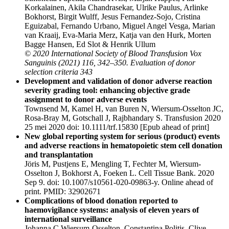
Korkalainen, Akila Chandrasekar, Ulrike Paulus, Arlinke
Bokhorst, Birgit Wulff, Jesus Fernandez-Sojo, Cristina
Eguizabal, Fernando Urbano, Miguel Angel Vesga, Marian
van Kraaij, Eva-Maria Merz, Katja van den Hurk, Morten
Bagge Hansen, Ed Slot & Henrik Ullum
© 2020 International Society of Blood Transfusion Vox
Sanguinis (2021) 116, 342–350.
Evaluation of donor
selection criteria 343
Development and validation of donor adverse reaction
severity grading tool: enhancing objective grade
assignment to donor adverse events
Townsend M, Kamel H, van Buren N, Wiersum-Osselton JC,
Rosa-Bray M, Gotschall J, Rajbhandary S. Transfusion 2020
25 mei 2020 doi: 10.1111/trf.15830 [Epub ahead of print]
New global reporting system for serious (product) events
and adverse reactions in hematopoietic stem cell donation
and transplantation
Jöris M, Pustjens E, Mengling T, Fechter M, Wiersum-
Osselton J, Bokhorst A, Foeken L. Cell Tissue Bank. 2020
Sep 9. doi: 10.1007/s10561-020-09863-y. Online ahead of
print. PMID: 32902671
Complications of blood donation reported to
haemovigilance systems: analysis of eleven years of
international surveillance
Johanna C Wiersum-Osselton, Constantina Politis, Clive